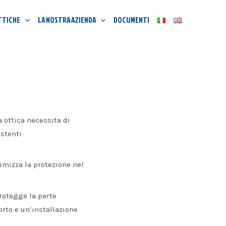
TTICHE
LA NOSTRA AZIENDA
DOCUMENTI
a ottica necessita di
istenti
simizza la protezione nel
rotegge la parte
rto e un’installazione